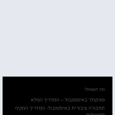
מה לעשות?
פוניקולר באיסטנבול – המדריך המלא
תחבורה ציבורית באיסטנבול- המדריך המקיף
למטיילים