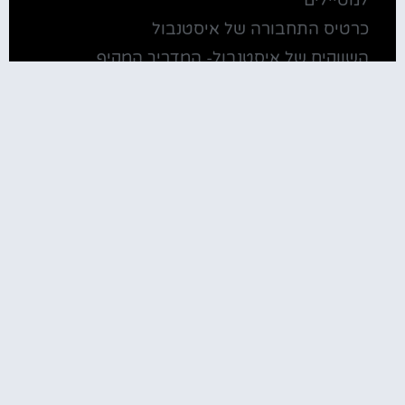
כרטיס התחבורה של איסטנבול
השווקים של איסטנבול- המדריך המקיף
חיי לילה באיסטנבול- המדריך המקיף
איפה לישון?
מלונות באזור כיכר טקסים
מלון גולדה באנטליה – בית מלון כשר
מלונות שלושה כוכבים באיסטנבול
מלונות ארבעה כוכבים באיסטנבול
מלונות זולים באיסטנבול
איפה לאכול?
מסעדות מומלצות בבודרום
הבזאר הגדול (Grand Bazaar) באיסטנבול-