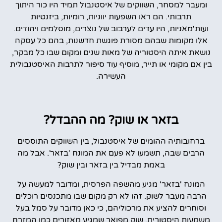
ומעבר למסחר, השווקים של איסטנבול תמיד היו כור היתוך
תרבותי. הם ראו השפעות יווניות, רומיות, ביזנטיות
ועות'מאניות, היו עדים לערבוב של נוצרים, מוסלמים ויהודים.
אלו מקומות שבהם מסורת פוגשת חדשנות, בהם כל עסקה
נושאת איתה היסטוריה של מאות שנים ומקום שבו כל מבקר,
בין אם מקומי או תייר, מוסיף עוד סיפור לתרבות האיסטנבולית
העשירה.
בזאר או שוק? מה ההבדל?
ברחובותיה ההומים של איסטנבול, בין השווקים התוססים
הרבים שבה, תשמעו לא פעם את המונח 'בזאר'. אבל מה
באמת מבדיל בין בזאר ובין שוק?
המונח 'בזאר' מגיע מהשפה הפרסית, ומדובר למעשה על
הרבה מעבר לשוק. זהו לא רק מקום שבו מתכנסים רוכלים
וסוחרים להציע את מרכוליהם, כי כאן מדובר על סמל בעל
משמעות היסטורית, שוק מפואר שמגיע מאזורים כמו המזרח