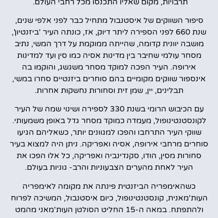
תרבויות, מקום שאליו התכנסו מכל רחבי העולם.
סיפור השווקים של איסטנבול מתחיל כבר לפני אלפי שנים,
שנת 660 לפני הספירה ליתר דיוק, אז, כונתה העיר 'ביזנטיון',
מושבה יוונית קדומה, שהייתה ממוקמת על דרך המשי, נתיב
מסחר עולמי שחיבר בין מדינות אסיה כמו סין ועד למדינות
אירופה. העיר הפכה למוקד מסחר משגשג, והוקמו בה
אינספור שווקים מקומיים בהם סוחרים ביזנטיים סחרו במשי,
תבלינים, יין, שמן זית וסחורות נחשקות אחרות.
עם הכיבוש הרומי בשנת 330 לספירה ושינוי שמה של העיר
לקונסטנטינופול, מעמדה כמוקד מסחר גדל באופן משמעותי.
שווקי העיר התרחבו והפכו למגוונים יותר, כשאליהם הגיעו
סוחרים מרחבי אירופה, אסיה ואפריקה. ניתן היה למצוא בעיר
סחורות מסין, הודו, סקנדינביה ואפריקה, כל אלו הפכו את
העיר לאחת מהערים הצבעוניות והרב- גוניות בעולם.
כשהאימפריה הביזנטית פינתה את מקומה לאימפריה
העות'מאנית, קונסטנטינופול, כיום איסטנבול, המשיכה לפרוח
ולהתפתח. במאה ה-15 החליט הסולטן העות'מאני מהמט