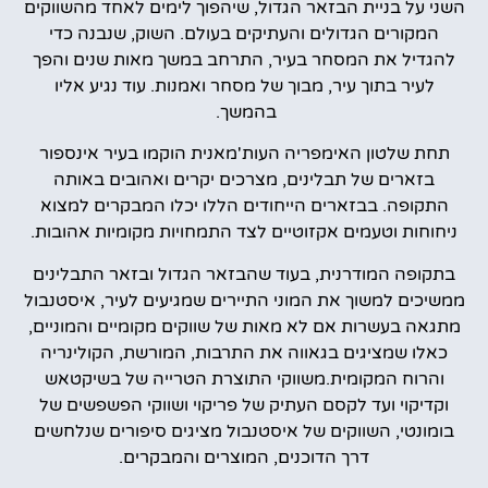
השני על בניית הבזאר הגדול, שיהפוך לימים לאחד מהשווקים
המקורים הגדולים והעתיקים בעולם. השוק, שנבנה כדי
להגדיל את המסחר בעיר, התרחב במשך מאות שנים והפך
לעיר בתוך עיר, מבוך של מסחר ואמנות. עוד נגיע אליו
בהמשך.
תחת שלטון האימפריה העות'מאנית הוקמו בעיר אינספור
בזארים של תבלינים, מצרכים יקרים ואהובים באותה
התקופה. בבזארים הייחודים הללו יכלו המבקרים למצוא
ניחוחות וטעמים אקזוטיים לצד התמחויות מקומיות אהובות.
בתקופה המודרנית, בעוד שהבזאר הגדול ובזאר התבלינים
ממשיכים למשוך את המוני התיירים שמגיעים לעיר, איסטנבול
מתגאה בעשרות אם לא מאות של שווקים מקומיים והמוניים,
כאלו שמציגים בגאווה את התרבות, המורשת, הקולינריה
והרוח המקומית.משווקי התוצרת הטרייה של בשיקטאש
וקדיקוי ועד לקסם העתיק של פריקוי ושווקי הפשפשים של
בומונטי, השווקים של איסטנבול מציגים סיפורים שנלחשים
דרך הדוכנים, המוצרים והמבקרים.