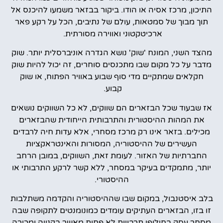
התיכון, מרכז אסיה או הודו. ביקור בבזאר משמעו להיכנס אל
תוך מבוך של סמטאות, עולם של נתיבים, הכל על רקע פאר
ארכיטקטוני ואווירה מסורתית.
מהצד השני, המונח 'שוק' נושא הגדרה אוניברסלית יותר. שוק
מדבר על כל מקום שבו מתכנסים סוחרים, זה יכול להיות שוק
חקלאים שמתקיים מדי סוף שבוע באוויר הפתוח, או שוק
קבוע.
אז שבעוד שכל הבזארים הם שווקים, לא כל השווקים נושאים
את המהות ההיסטורית והתרבותית הייחודית שהבזארים
מכילים. בזאר אינו רק מרכז מסחרי, אלא עדות חיה לרבדים
העשירים של ההיסטוריה, המסורות והאינטראקציות
החברתיות של האזור. לעומת זאת, השווקים, במובן הרחב
יותר, מתמקדים בעיקר במסחר, ללא קשר לרקע התרבותי או
ההיסטורי.
בלב איסטנבול, במקום שבו שההיסטוריה והקדמה משתלבות
זו בזו, הבזארים העתיקים עומדים כמונומנטים לתקופה שבה
מסחר עסק בחילופי תרבויות לא פחות מאשר בקנייה ומכירה