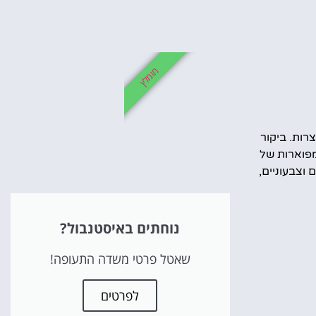
אטרקציו
וסיורים
מומלץ
הפעילויות השוות בי
לחצו פה!
רות. ביקור
פוארות של
וצבעוניים,
נוחתים באיסטנבול?
שאטל פרטי משדה התעופה!
לפרטים