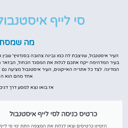
טיסות
סי לייף איסטנבול (A LIFE Istanbul
מציאת
טיסה זולה?
מה שמסתת
לחצו
פה!
העיר איסטנבול, שניצבת לה כמו גבינה צהובה בסנדוויץ' שבין 
בעיר המדהימה ייקח אתכם לגלות את המסגד הכחול, הבזאר ה
המדינה. לצד כל אתריה האייקונים, העיר איסטנבול מציעה גם א
אחד מהם הוא האק
אז בואו נצא למסע דרך דגים 
כרטיס כניסה לסי לייף איסטנבול
הזמינו כרטיסים וצאו לגלות את המצפה התת ימי סי לייף