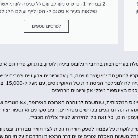
ישה למעל 60
2 במחיר 1- כרטיס משולב שכולל כניסה לשתי אט
ן
נפלאות בעיר איסטנבול- הסי לייף ועולם הלגולנד
לפרטים נוספים
 בערים רבות ברחבי הגלובוס ביניהן לונדון, בנגקוק, פריז וגם איס
 למסע תת ימי עוצר נשימה, בין אקווריומים צבעוניים ויצורים ימיים
האקווריום החדשני נחשב 
גולת הכותרת של סי לייף איסטנבול היא ללא ספק מנהרת ה
הרה תהיו מוקפים בכרישים מפחידים, דגים סקרנים ואינספור יצורים
קי הים, וכל זאת בלי להידרש לציוד צלילה מכביד.
ת לוקחת על עצמה לספק חוויה חינוכית לצד חוויה מבדרת, ובמקום
החל משעות האכלת יצורים ימיים דרך הרצאות והדרכות על חייהם של