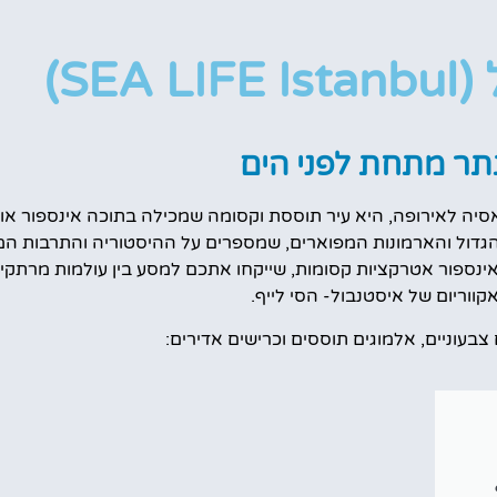
מלונות
SE)
מציאת מלון
מומלץ?
ר מתחת לפני הים
לחצו
פה!
אסיה לאירופה, היא עיר תוססת וקסומה שמכילה בתוכה אינספור אוצ
גדול והארמונות המפוארים, שמספרים על ההיסטוריה והתרבות המ
ינספור אטרקציות קסומות, שייקחו אתכם למסע בין עולמות מרתקים 
ווריום של איסטנבול- הסי לייף.
צבעוניים, אלמוגים תוססים וכרישים אדירים: