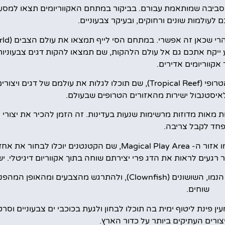
ם בסביבה שמותאמת עבורם. בביקור במתחם האקווריומים תצאו למסע 
 לעולמות שונים ורחוקים, ובעיקר צבעוניים.
 ייקח אתכם גם אל עולם הלהקות, שם תמצאו להקות דגים צבעוניות
 אקווריומים אדירים.
אחד מהחללים הצבעוניים ביותר של המתחם הוא מתחם הריף הטרופי (Tropical Reef), שם תוכלו לגלות את עולמ
לאיסטנבול ישירות מהאזורים הטרופים שבעולם.
מאות מדוזות מרשימות שנעות בעדינות. זה הזמן להכיר את יצורי ה
חד לקבל צריבה.
ו אזור ה-
Magical Play Area, שם הקטנטנים יוכלו לבחור את
רגעים לראות את הדג פרי יצירתם שוחה בתוך אקווריום דיגיטלי. י
ואם כל הצבע לא הספיק לכם עדיין, תוכלו לבקר במתחם דגי הנמו, השושונים (Clownfish), ולהתרגש מהצבע
שוחים.
היו מוכנים קצת להירטב, תמצאו את אזור ה- Rockpool, מעין פינת ליטוף ימית בה תוכלו לבחון ולגעת בכוכבי ים צבע
רים העתיקים ביותר על כדור הארץ.