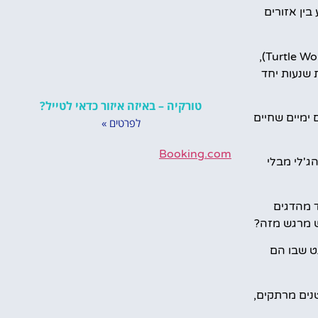
בין אזורים
אם אי פעם רציתם להיות הכי קרובים שאפשר לצבי ים ענקיים, הרי שכאן זה אפשרי. במתחם הסי לייף תמצאו את עולם הצבים (Turtle World),
 שנעות יחד
טורקיה – באיזה איזור כדאי לטייל?
ם של דגים ויצורים ימיים שחיים
לפרטים »
Booking.com
ג'לי מבלי
 אחד מהדגים
ש מרגש מזה?
ים ומהאופן המהפנט שבו הם
וניים וסרטנים מרתקים,