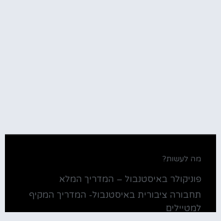
מה לעשות?
פוניקולר באיסטנבול – המדריך המלא
תחבורה ציבורית באיסטנבול- המדריך המקיף
למטיילים