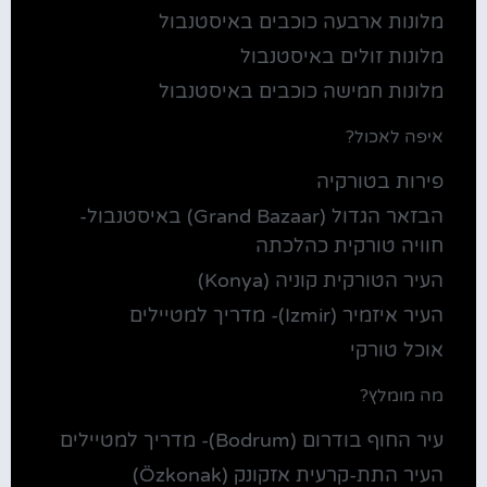
מלונות ארבעה כוכבים באיסטנבול
מלונות זולים באיסטנבול
מלונות חמישה כוכבים באיסטנבול
איפה לאכול?
פירות בטורקיה
הבזאר הגדול (Grand Bazaar) באיסטנבול-
חוויה טורקית כהלכתה
העיר הטורקית קוניה (Konya)
העיר איזמיר (Izmir)- מדריך למטיילים
אוכל טורקי
מה מומלץ?
עיר החוף בודרום (Bodrum)- מדריך למטיילים
העיר התת-קרעית אזקונק (Özkonak)