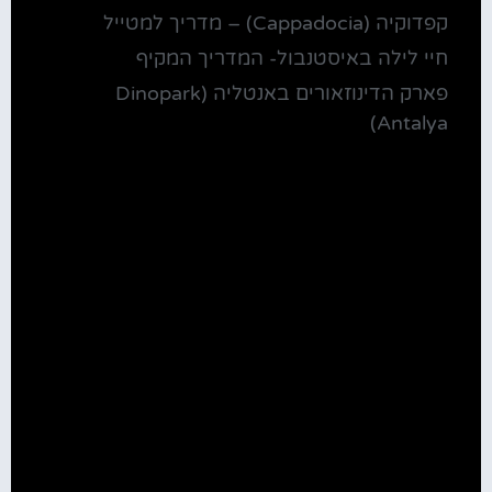
קפדוקיה (Cappadocia) – מדריך למטייל
חיי לילה באיסטנבול- המדריך המקיף
פארק הדינוזאורים באנטליה (Dinopark
Antalya)