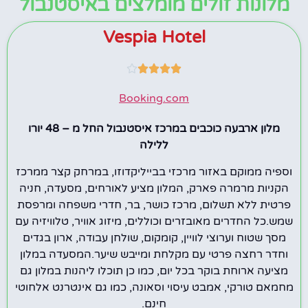
מלונות זולים מומלצים באיסטנבול
Vespia Hotel





Booking.com
מלון ארבעה כוכבים במרכז איסטנבול החל מ – 48 יורו
ללילה
וספיה ממוקם באזור מרכזי בבייליקדוזו, במרחק קצר ממרכז
הקניות מרמרה פארק, המלון מציע לאורחים, מסעדה, חניה
פרטית ללא תשלום, מרכז כושר, בר, חדרי משפחה ומרפסת
שמש.כל החדרים מאובזרים וכוללים, מיזוג אוויר, טלוויזיה עם
מסך שטוח וערוצי לוויין, קומקום, שולחן עבודה, ארון בגדים
וחדר רחצה פרטי עם מקלחת ומייבש שיער.המסעדה במלון
מציעה ארוחת בוקר בכל יום, כמו כן תוכלו ליהנות במלון גם
מחמאם טורקי, אמבט עיסוי וסאונה, כמו גם אינטרנט אלחוטי
חינם.