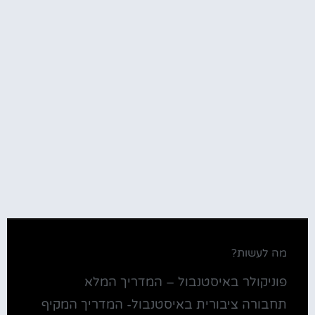
מה לעשות?
פוניקולר באיסטנבול – המדריך המלא
תחבורה ציבורית באיסטנבול- המדריך המקיף