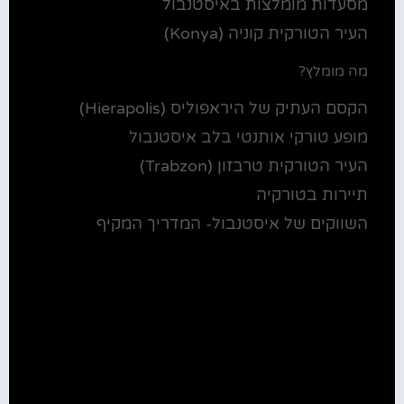
מסעדות מומלצות באיסטנבול
העיר הטורקית קוניה (Konya)
מה מומלץ?
הקסם העתיק של היראפוליס (Hierapolis)
מופע טורקי אותנטי בלב איסטנבול
העיר הטורקית טרבזון (Trabzon)
תיירות בטורקיה
השווקים של איסטנבול- המדריך המקיף