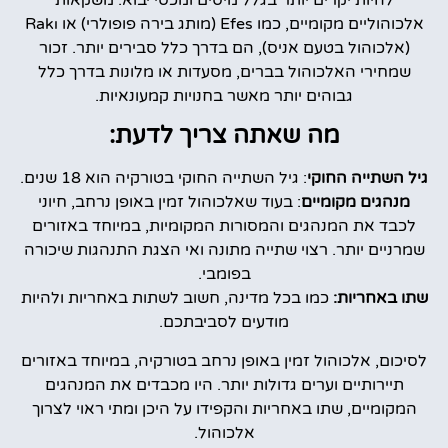
להיות יקרים יותר בגלל מיסים ומכסי יבוא. משקאות
אלכוהוליים מקומיים, כמו Efes (מותג בירה פופולרי) או Rakı
(אלכוהול בטעם אניס), הם בדרך כלל סבירים יותר. זכור
שמחירי האלכוהול בברים, מסעדות או מלונות בדרך כלל
גבוהים יותר מאשר בחנויות קמעונאיות.
מה שאתה צריך לדעת:
גיל השתייה החוקי
: גיל השתייה החוקי בטורקיה הוא 18 שנים.
מנהגים מקומיים
: בעוד שאלכוהול זמין באופן נרחב, חיוני
לכבד את המנהגים והמסורות המקומיות, במיוחד באזורים
שמרניים יותר. רצוי שתייה מתונה ואי הצגת התנהגות שיכורה
בפומבי.
שתו באחריות:
כמו בכל מדינה, חשוב לשתות באחריות ולהיות
מודעים לסביבתכם.
לסיכום, אלכוהול זמין באופן נרחב בטורקיה, במיוחד באזורים
תיירותיים וערים גדולות יותר. היו מכבדים את המנהגים
המקומיים, שתו באחריות והקפידו על היכן ומתי ראוי לצרוך
אלכוהול.