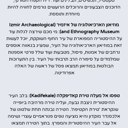
טקסטיל, תכשיטים, תבלינים ועוד. ריח הקפה הטורקי,
הדוכנים הצבעוניים והרוכלים הרועשים גורמים לחוויה להיות
מיוחדת ותוססת.
מוזיאון הארכיאולוגיה של איזמיר (Izmir Archaeological
and Ethnography Museum):
מי מכם שירצה לגלות עוד
על ההיסטוריה המפוארת של עיר החוף השוקקת, יוכל לעשות
זאת במוזיאון הארכיאולוגיה של העיר, שמציג בגאווה אוספים
נרחבים של אמנות, פיסול, מטבעות ועוד שלל פרטי אספנות
שמלמדים על סיפורה הרב תרבותי של העיר. בין התערוכות
הבולטות במוזיאון תמצאו פסל של ראשה של האלה
אפרודיטה.
טפסו אל מעלה טירת קאדיפקלה (Kadifekale):
בלב העיר
ההיסטורית ניצבת גבעה, ועליה טירה מרהיבה ביופייה
שנקראת 'טירת הקטיפה'. הטירה נבנתה תחת שלטונו של
אלכסנדר מוקדון והיא מציעה נופים פנוראמיים עוצרי נשימה
אל עבר העיר ההיסטורית והמפרץ. בתוך הטירה תמצאו