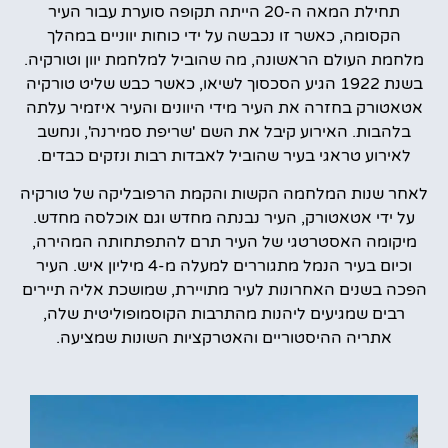
תחילת המאה ה-20 הייתה תקופה סוערת עבור העיר
הקסומה, כאשר זו נכבשה על ידי כוחות יווניים במהלך
מלחמת העולם הראשונה, מה שהוביל למלחמת יוון וטורקיה.
בשנת 1922 הגיע הסכסוך לשיאו, כאשר כבש שליט טורקיה
אטאטורק בחזרה את העיר מידי היוונים והעיר איזמיר עלתה
בלהבות. האירוע קיבל את השם 'שריפת סמירנה', ונחשב
לאירוע טראגי בעיר שהוביל לאבדות רבות ונזקים כבדים.
לאחר שנות המלחמה הקשות והקמת הרפובליקה של טורקיה
על ידי אטאטורק, העיר נבנתה מחדש וגם אוכלסה מחדש.
מיקומה האסטרטגי של העיר תרם להתפתחותה המהירה,
וכיום בעיר הנמל מתגוררים למעלה מ-4 מיליון איש. העיר
הפכה בשנים האחרונות לעיר מתויירת, שמושכת אליה תיירים
רבים שמגיעים ליהנות מהתרבות הקוסמופוליטית שלה,
אתריה ההיסטוריים והאטרקציות השונות שמציעה.