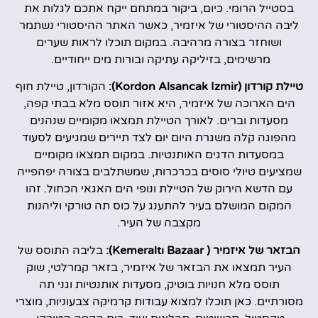
בסטייל הרומי. כיום, ביקור במתחם ייקח אתכם לגלות את
ליבה ההיסטורי של איזמיר, כאשר האתר ההיסטורי נשתמר
ושוחזר בצורה מרהיבה. במקום תוכלו לראות שערים
מרשימים, בזיליקה עתיקה ובורות מים ייחודיים.
טיילת קורדון (Kordon Alsancak Izmir):
הקורדון, טיילת חוף
הים הארוכה של איזמיר, היא אזור תוסס מלא בבתי קפה,
מסעדות וברים. לאורך הטיילת תמצאו מקומיים שנהנים
מהפוגה קלה משגרת היום יום לצד תיירים שמגיעים לסעוד
במסעדות הדגים האותנטיות. במקום תמצאו מקומיים
שמציעים טיולי סוסים בכרכרות, שמשתלבים בצורה יפהפייה
עם הדשא הירוק של הטיילת ונופי הים האגאי הכחול. זהו
המקום המושלם בעיר להתענג על כוס תה טורקי וליהנות
מקצבה של העיר.
הבזאר של איזמיר (
Kemeraltı Bazaar):
בליבה התוסס של
העיר תמצאו את הבזאר של איזמיר, בזאר קמרלטי, שוק
תוסס מלא חנויות בוטיק, מסעדות אותנטיות וגני תה
מסורתיים. כאן תוכלו למצוא עבודות קרמיקה צבעוניות, מוצרי