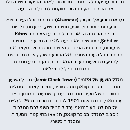
חורבות עתיקות לצד מסגד משוחזר. לאחר הביקור בטירה גלו
את השכונה העתיקה שממוקמת למרגלות הגבעה.
גלו את רובע אלסנקאק (Alsancak):
במרכזה של העיר נמצא
רובע תוסס ומודרני, שופע חנויות בוטיק, מסעדות, גלריות
וברים. השדרה הראשית של הרובע היא רחוב
Kıbrıs
Şehitler,
שמבטיח שאף פעם לא יהיה משעמם- חנויות
צבעוניות, בתי קפה המוניים, ואווירה תוססת שממלאת את
הרחוב בכל שעות היממה. אל הרובע השוקק אתם מוכרחים
להגיע גם בשעות הערב המאוחרות, בהן הרובע מתהדר
בסצנת חיי לילה נפלאה.
מגדל השעון של איזמיר (Izmir Clock Tower):
מגדל השעון,
הממוקם בכיכר קונאק ההיסטורית, נחשב לאחד מסמליה
המוכרים של העיר. המבנה העתיק, שמעוטר בסגנון בנייה
עות'מאני, נבנה בשנת 1901 לכבוד יום השנה ה-25 לעלייתו
של הסולטן העות'מאני עבדול חמיד השני לכס המלכות.
מסביב למגדל, בכיכר קונאק, תמצאו בתי קפה, מסעדות
ומסגד היסטורי.