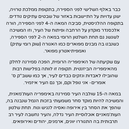
כבר באלף השלישי לפני הספירה, בתקופת ממלכת טרויה,
ישנן עדויות על התיישבות באזור של שבטים עתיקים נודדים.
בתקופה ההלניסטית, סביבה המאה ה-4 לפני הספירה, הורה
אלכסנדר מוקדון על הרחבה ופיתוח של העיר, וזו המשיכה
לשגשג גם תחת השלטון הרומי במאה ה-2 לפני הספירה,
כשנבנו בה מבנים מפוארים כמו האגורה (שוק רומי עתיק)
ואמפיתיאטרון מפואר.
עם שקיעתה של האימפריה הרומית, הפכה סמירנה לחלק
מהאימפריה הביזנטית. תקופה זו לוותה בפלישות רבות
שהובילו לאבדות ונזקים כבדים לעיר, אך כמו ששב"ק ס'
אומרים- אני נופל וקם, וכך גם העיר איזמיר.
במאה ה-15 שולבה העיר סמירנה באימפריה העות'מאנית,
והמשיכה להיות מוקד סחר משמעותי בזכות הנמל שנבנה בה,
שהפך את הסחר בין אירופה ואסיה לנגיש ונוח. תחת שלטון
העות'מאניים אוכלוסיית העיר גדלה, והעיר נחשבה לעיר רב
תרבותית בה התגוררו יוונים, ארמנים, יהודים ואירופאים.