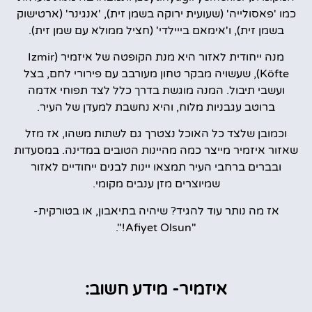
כמו 'פאסולייה' (שעועית ירוקה בשמן זית), 'אנגינר' (ארטישוק
בשמן זית), ו'אימאם בייילדי' (חציל ממולא עם שמן זית).
מנה ייחודית לאזור היא מנת הקופטה של איזמיר (Izmir
Köfte), שעשויה מבקר טחון מעורבב עם פירורי לחם, בצל
ועשבי תיבול. המנה מוגשת בדרך כלל לצד תפוחי אדמה
ברוטב עגבניות מלוח, והיא נחשבת למעדן של העיר.
וכמובן שלצד כל האוכל נצטרך גם לשתות משהו, אז מזל
שאזור איזמיר מייצר כמה מהיינות הטובים במדינה. במסעדות
ובברים ברחבי העיר תמצאו יינות לבנים ייחודיים לאזור
שמיוצרים מזן ענבים מקומי.
אז מה נותר עוד להגיד? שיהיה בתיאבון, או בטורקית-
"Afiyet Olsun!".
איזמיר- מידע חשוב: