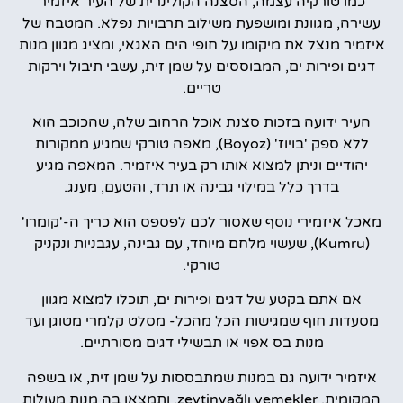
כמו טורקיה עצמה, הסצנה הקולינרית של העיר איזמיר
עשירה, מגוונת ומושפעת משילוב תרבויות נפלא. המטבח של
איזמיר מנצל את מיקומו על חופי הים האגאי, ומציג מגוון מנות
דגים ופירות ים, המבוססים על שמן זית, עשבי תיבול וירקות
טריים.
העיר ידועה בזכות סצנת אוכל הרחוב שלה, שהכוכב הוא
ללא ספק 'בויוז' (Boyoz), מאפה טורקי שמגיע ממקורות
יהודיים וניתן למצוא אותו רק בעיר איזמיר. המאפה מגיע
בדרך כלל במילוי גבינה או תרד, והטעם, מענג.
מאכל איזמירי נוסף שאסור לכם לפספס הוא כריך ה-'קומרו'
(Kumru), שעשוי מלחם מיוחד, עם גבינה, עגבניות ונקניק
טורקי.
אם אתם בקטע של דגים ופירות ים, תוכלו למצוא מגוון
מסעדות חוף שמגישות הכל מהכל- מסלט קלמרי מטוגן ועד
מנות בס אפוי או תבשילי דגים מסורתיים.
איזמיר ידועה גם במנות שמתבססות על שמן זית, או בשפה
המקומית, zeytinyağlı yemekler, ותמצאו בה מנות מעולות