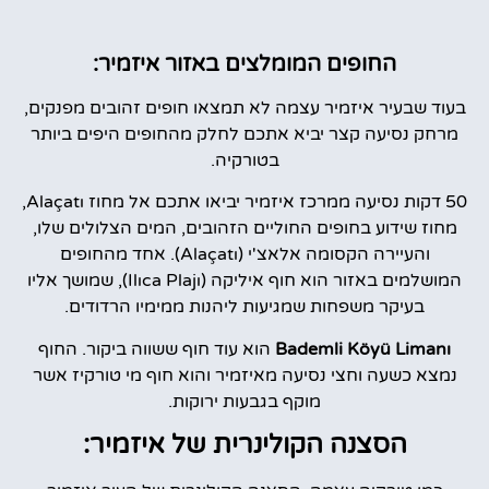
החופים המומלצים באזור איזמיר:
בעוד שבעיר איזמיר עצמה לא תמצאו חופים זהובים מפנקים,
מרחק נסיעה קצר יביא אתכם לחלק מהחופים היפים ביותר
בטורקיה.
50 דקות נסיעה ממרכז איזמיר יביאו אתכם אל מחוז Alaçatı,
מחוז שידוע בחופים החוליים הזהובים, המים הצלולים שלו,
והעיירה הקסומה אלאצ'י (Alaçatı). אחד מהחופים
המושלמים באזור הוא חוף איליקה (Ilıca Plajı), שמושך אליו
בעיקר משפחות שמגיעות ליהנות ממימיו הרדודים.
Bademli Köyü Limanı
הוא עוד חוף ששווה ביקור. החוף
נמצא כשעה וחצי נסיעה מאיזמיר והוא חוף מי טורקיז אשר
מוקף בגבעות ירוקות.
הסצנה הקולינרית של איזמיר: