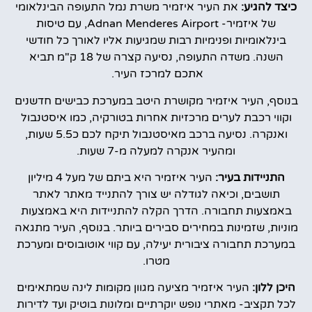
כיצד להגיע:
את העיר איזמיר משרת נמל התעופה הבינלאומי
של איזמיר- Adnan Menderes Airport, עם טיסות
בינלאומיות ופנימיות רבות שמגיעות אליו לאורך כל חודשי
השנה. משדה התעופה, נסיעה קצרה של 18 ק"מ תביא
אתכם למרכז העיר.
בנוסף, העיר איזמיר מקושרת היטב במערכת כבישים חדשנים
וקווי רכבת לערים מרכזיות אחרות בטורקיה, כמו איסטנבול
ואנקרה. נסיעה ברכב מאיסטנבול תיקח לכם כ5.5 שעות,
ומהעיר אנקרה למעלה מ-7 שעות.
התניידות בעיר:
העיר איזמיר היא ביתם של מעל 4 מיליון
תושבים, וכיאה לגודלה יש צורך להתנייד מאתר לאתר
באמצעות תחבורה. הדרך הקלה להתניידות היא באמצעות
מוניות, שזמינות במחירים סבירים ביותר. בנוסף, העיר מתגאה
במערכת תחבורה ציבורית יעילה, עם קווי אוטובוסים ומערכת
מטרו.
היכן ללון:
העיר איזמיר מציעה מגוון מקומות לינה שמתאימים
לכל תקציב- מאתרי נופש יוקרתיים ומלונות בוטיק ועד לדירות