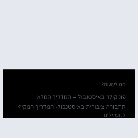
מה לעשות?
פוניקולר באיסטנבול – המדריך המלא
תחבורה ציבורית באיסטנבול- המדריך המקיף
למטיילים
כרטיס התחבורה של איסטנבול
השווקים של איסטנבול- המדריך המקיף