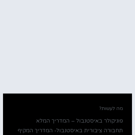
מה לעשות?
פוניקולר באיסטנבול – המדריך המלא
תחבורה ציבורית באיסטנבול- המדריך המקיף