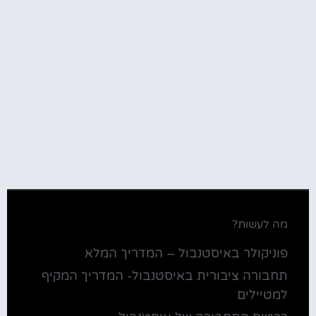
מה לעשות?
פוניקולר באיסטנבול – המדריך המלא
תחבורה ציבורית באיסטנבול- המדריך המקיף
למטיילים