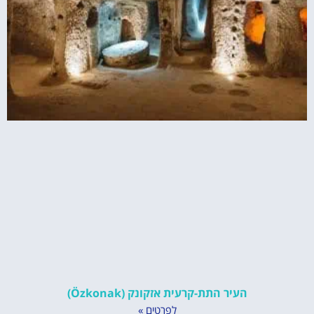
העיר התת-קרעית אזקונק (Özkonak)
לפרטים »