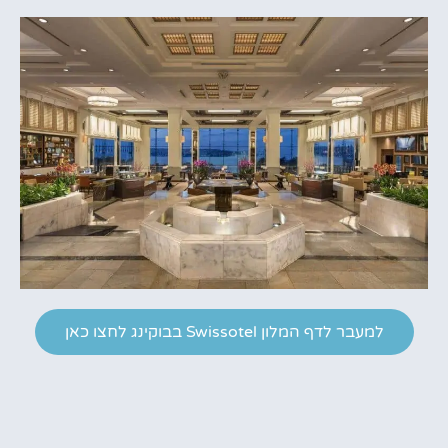
למעבר לדף המלון Swissotel בבוקינג לחצו כאן