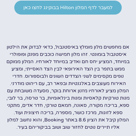
למעבר לדף המלון Hilton בבוקינג לחצו כאן
אם מחפשים מלון מומלץ באיסטנבול, כדאי לבדוק את הילטון
איסטנבול בומונטי. זהו מלון חמישה כוכבים מפנק ופופולרי
במיוחד, המציע יחס חם ואדיב במיוחד לאורחיו. המלון ממוקם
ממש בתפר בין הצד האירופאי לבין הצד האסייתי, ומציע
נופים מקסימים לשני הצדדים השונים ולבוספורוס. חדרי
האירוח מעוצבים באלגנטיות ובפאר רב, עם ריהוט מודרני.
המלון מציע לאורחיו מזנון ארוחת בוקר, מסעדה משובחת עם
מנות טורקיות קלאסיות ומנות בינלאומיות, בר טרסה, בר לובי,
ספא, בריכה מקורה, סאונה, חמאם טורקי, חדר אדים, מתקני
ספא לזוגות, מרכז כושר, מספרה, בריכה חיצונית ועוד.
המלון קיבל את הציון 8.6 באתר Booking, והוא נחשב למלון
אליו תיירים נוטים לחזור שוב ושוב בביקוריהם בעיר.