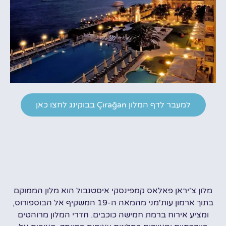
למעבר לדף המלון Çırağan בבוקינג לחצו כאן
מלון צ'יראן פאלאס קמפינסקי איסטנבול הוא מלון הממוקם
בתוך ארמון עות'מני מהמאה ה-19 המשקיף אל הבוספורוס,
ומציע אירוח ברמת חמישה כוכבים. חדרי המלון מרוהטים