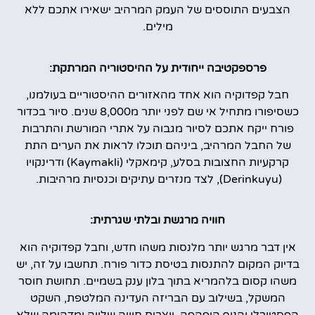
הצבעים התוססים של העמק המרהיב ישאירו אתכם ללא
מילים.
פרספקטיבה ייחודית על ההיסטוריה המרתקת:
חבל קפדוקיה הוא אחד מהאזורים ההיסטוריים בעולמנו,
כשסיפורו מתחיל אי שם לפני יותר מ8,000 שנים. סיור בכדור
פורח ייקח אתכם לסיור מגבוה על אתרי המורשת והתרבות
של החבל המרהיב, ביניהם תוכלו לראות את הערים התת
קרקעיות החצובות בסלע, קימאקלי (Kaymakli) ודרינקויו
(Derinkuyu), לצד מנזרים עתיקים וכנסיות מרהיבות.
חוויה מרגשת ובלתי שגרתית:
אין דבר מרגש יותר מלנסות משהו חדש, וחבל קפדוקיה הוא
בדיוק המקום להתנסות בטיסת כדור פורח. תחשבו על זה, יש
משהו קסום בלהמריא בתוך בלון ענק בשמיים. תחושת חוסר
המשקל, בשילוב עם הבריזה העדינה המלטפת, השקט
הפסטורלי והנוף היפהפה, יוצרים חוויה שלווה ומדהימה שלא