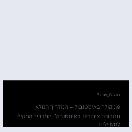
מה לעשות?
פוניקולר באיסטנבול – המדריך המלא
תחבורה ציבורית באיסטנבול- המדריך המקיף
למטיילים