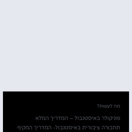
מה לעשות?
פוניקולר באיסטנבול – המדריך המלא
תחבורה ציבורית באיסטנבול- המדריך המקיף