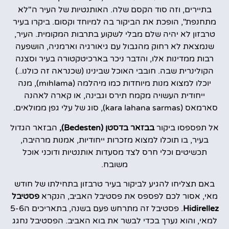
בתיירים, וזה סוד הקסם שלה. האותנטיות של העיר ה"לא
מתחנפת", הופכת את הביקור בה למיוחד וקסום. ביקרו בעיר
טרבזון לא יהיה שלם מבלי לשקוע בתרבות המקומית. העיר,
שנמצאת לא רחוק מהגבול עם גיאורגיה וארמניה, הושפעה
רבות ממדינות אלו, והדבר ניכר בארכיטקטורה בעיר וסצנה
הקולינרית שבה. חובבי האוכל שבינינו (שכנראה זה כולנו..)
יוכלו למצוא מנות מיוחדות כמו מיהלמה (mıhlama), מנה
ייחודית העשויה מקמח תירס וגבינה, או קארה לאהנה
סארמאס (kara lahana sarmas), סוג של עלי גפן ממולאים.
אל תפספסו ביקור
בבזאר בדסטן (Bedesten),
הבזאר הגדול
בעיר, בו תוכלו למצוא מזכרות ייחודיות, אמנות מרהיבה,
תכשיטים וכלי חרס לצד מסעדות אותנטיות ודוכני אוכל
משובח.
באם תצליחו להגיע לביקור בעיר טרבזון בתחילתו של חודש
מאי, אסור לכם לפספס את פסטיבל האביב, הנקרא
פסטיבל
Hidirellez
. פסטיבל זה מתרחש פעם בשנה, בתאריכים ה5-6
למאי, והוא נערך בכדי לבשר את בוא האביב. הפסטיבל נחגג