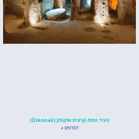
העיר התת-קרעית אזקונק (Özkonak)
לפרטים »