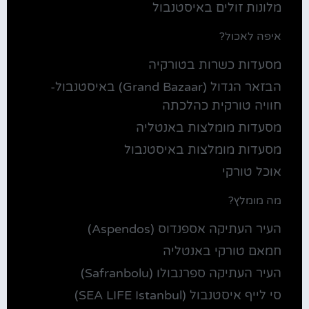
מלונות זולים באיסטנבול
איפה לאכול?
מסעדות כשרות בטורקיה
הבזאר הגדול (Grand Bazaar) באיסטנבול-
חוויה טורקית כהלכתה
מסעדות מומלצות באנטליה
מסעדות מומלצות באיסטנבול
אוכל טורקי
מה מומלץ?
העיר העתיקה אספנדוס (Aspendos)
חמאם טורקי באנטליה
העיר העתיקה ספרנבולו (Safranbolu)
סי לייף איסטנבול (SEA LIFE Istanbul)