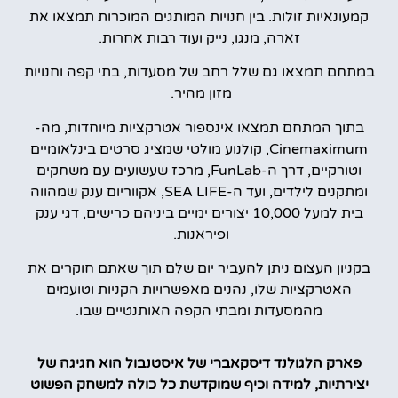
קמעונאיות זולות. בין חנויות המותגים המוכרות תמצאו את
זארה, מנגו, נייק ועוד רבות אחרות.
במתחם תמצאו גם שלל רחב של מסעדות, בתי קפה וחנויות
מזון מהיר.
בתוך המתחם תמצאו אינספור אטרקציות מיוחדות, מה-
Cinemaximum, קולנוע מולטי שמציג סרטים בינלאומיים
וטורקיים, דרך ה-FunLab, מרכז שעשועים עם משחקים
ומתקנים לילדים, ועד ה-SEA LIFE, אקווריום ענק שמהווה
בית למעל 10,000 יצורים ימיים ביניהם כרישים, דגי ענק
ופיראנות.
בקניון העצום ניתן להעביר יום שלם תוך שאתם חוקרים את
האטרקציות שלו, נהנים מאפשרויות הקניות וטועמים
מהמסעדות ומבתי הקפה האותנטיים שבו.
פארק הלגולנד דיסקאברי של איסטנבול הוא חגיגה של
יצירתיות, למידה וכיף שמוקדשת כל כולה למשחק הפשוט