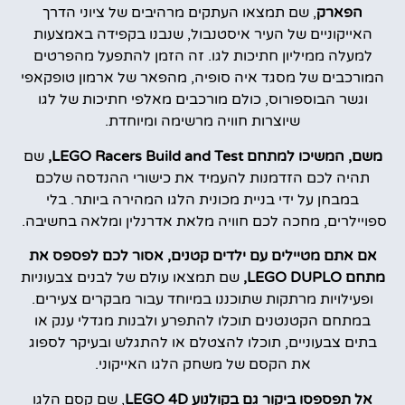
הפארק
, שם תמצאו העתקים מרהיבים של ציוני הדרך
האייקוניים של העיר איסטנבול, שנבנו בקפידה באמצעות
למעלה ממיליון חתיכות לגו. זה הזמן להתפעל מהפרטים
המורכבים של מסגד איה סופיה, מהפאר של ארמון טופקאפי
וגשר הבוספורוס, כולם מורכבים מאלפי חתיכות של לגו
שיוצרות חוויה מרשימה ומיוחדת.
משם, המשיכו למתחם LEGO Racers Build and Test,
שם
תהיה לכם הזדמנות להעמיד את כישורי ההנדסה שלכם
במבחן על ידי בניית מכונית הלגו המהירה ביותר. בלי
ספויילרים, מחכה לכם חוויה מלאת אדרנלין ומלאה בחשיבה.
אם אתם מטיילים עם ילדים קטנים, אסור לכם לפספס את
מתחם LEGO DUPLO,
שם תמצאו עולם של לבנים צבעוניות
ופעילויות מרתקות שתוכננו במיוחד עבור מבקרים צעירים.
במתחם הקטנטנים תוכלו להתפרע ולבנות מגדלי ענק או
בתים צבעוניים, תוכלו להצטלם או להתגלש ובעיקר לספוג
את הקסם של משחק הלגו האייקוני.
אל תפספסו ביקור גם בקולנוע LEGO 4D
, שם קסם הלגו