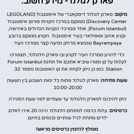
פארק לגולנד- מידע חשוב:
מיקום:
פארק לגולנד דיסקאברי של איסטנבול (LEGOLAND
Discovery Center) ממוקם במרכז הקניות פורום איסטנבול
(Forum Istanbul), אחד ממרכזי הקניות הגדולים באירופה,
וקניון אהוב ופופולארי בעיר איסטנבול. הקניון ממוקם ברובע
Bayrampaşa שנמצא מרחק נסיעה קצר ממרכז העיר.
כדי להגיע ממרכז העיר לקניון ובו פארק הלגולנד, תצטרכו
לעלות על קו מטרו שיביא אתכם אל תחנת Forum Istanbul
Station. כמו כן ניתן לקחת את קו האוטובוס מספר 32.
שעות פתיחה:
פארק לגולנד פתוח כל ימות השבוע בין השעות
10:00-20:00.
ניתן להיכנס לפארק הלגולנד עד שעתיים לפני שעת הסגירה.
כרטיסים
: עלות כניסה למתחם הלגולנד הינה 20 אירו לאדם.
ילדים מתחת לגיל שנתיים נכנסים בחינם.
מומלץ להזמין כרטיסים מראש!