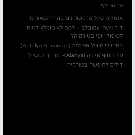
מה מומלץ?
אנטליה טיול טרקטורונים בהרי הטאורוס
ד"ר ויטה יעקובלב – למה לא מומלץ לטוס
לטיפולי יופי בטורקיה?
האקווריום של אנטליה (Antalya Aquarium)
עיר החוף אלניה (Alanya)- מדריך למטייל
דילים לחופשה בטורקיה