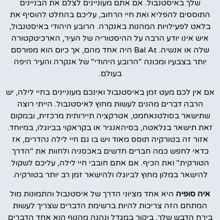
שלך באיסטנבול. אם אתם מעוניינים לצלם את הבניינים
התוססים להפליא ואת חיי הרחוב, עליכם בהחלט להוסיף את
בלאט לפעילויות המהנות באנקרה. הרובע היהודי באיסטנבול,
איש אינו יודע הרבה על ההיסטוריה של העיר, הארכיטקטורה
שלה או אנשיה. Bal At היה אחד מהם, אך כיום הוא מפורסם
יותר בצבעיו ומכונה "הרובע היהודי" של אנקרה והעיר היפה
בעולם.
אם אין לכם מעט זמן באיסטנבול ואינכם מעוניינים בחיי לילה, יש
הרבה דברים מהנים לעשות מחוץ לאיסטנבול. הייתי רוצה
שתישאר בסולטנאחמט, אטרקציה תיירותית מרכזית, ובמקום
זאת תישאר בגלאטה, בסיהאנגיר או בקראקוי בביוגלו, במיוחד.
אזור זה בטורקיה תוסס מאוד ויש בו גם חיי לילה נהדרים, אז
כדאי לחפש כמה חברים חדשים באכסניה ולחוות את "הדרך
הטורקית" ואת הכיף. אם אתם חובבי חיי לילה, עליכם לשקול
להישאר במלון מחוץ לביוגלו ולהישאר זמן רב יותר בטורקיה.
איה סופיה
היא אחד מציוני הדרך של איסטנבול והתמונות מול
המתחם הזה צריכות להיות ברשימת הדברים שצריך לעשות
בירח הדבש שלך. ביקור במגדל ונהנה מהנוף הוא אחד הדברים