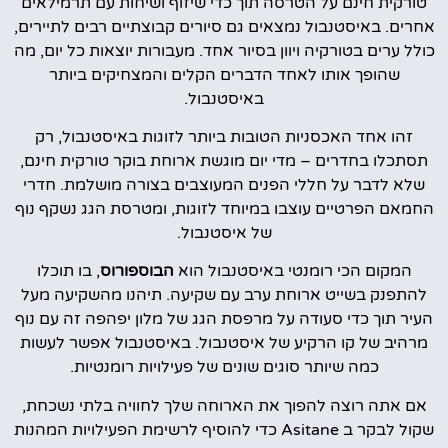
טורקית חינם על הטרסה תוך כדי שיזוף ושיחות עם תרמילאים
אחרים. באיסטנבול נמצאים גם סיורים קבוצתיים רבים לתיירים,
כולל ערים בטורקיה ויוון בסיור אחד. מעבורות יוצאות כל יום, מה
שהופך אותו לאחד הדברים הקלים והמצחיקים ביותר
באיסטנבול.
זהו אחד האכסניות הטובות ביותר לזוגות באיסטנבול, רק
תסתכלו בחדרים – מדי יום מוגשת ארוחת בוקר טורקית חינם,
שלא לדבר על חללי הפנים המעוצבים בצורה מושלמת. חדרי
החמאם הפרטיים עוצבו במיוחד לזוגות, ומטרסת הגג נשקף נוף
של איסטנבול.
המקום הכי רומנטי באיסטנבול הוא
הבוספורוס
, בו תוכלו
להתפנק בשייט ארוחת ערב עם שקיעה. תיהנו מהשקיעה מעל
העיר תוך כדי סעודה על מרפסת הגג של מלון יפהפה זה עם נוף
מרהיב של קו הרקיע של איסטנבול. באיסטנבול אפשר לעשות
כמה שיותר סוגים שונים של פעילויות רומנטיות.
אם אתה רוצה להפוך את הארוחה שלך לחוויה בלתי נשכחת,
שקול לבקר ב Asitane כדי להוסיף לרשימת הפעילויות המהנות