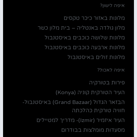
איפה לישון?
מלונות באזור כיכר טקסים
מלון גולדה באנטליה – בית מלון כשר
מלונות שלושה כוכבים באיסטנבול
מלונות ארבעה כוכבים באיסטנבול
מלונות זולים באיסטנבול
איפה לאכול?
פירות בטורקיה
העיר הטורקית קוניה (Konya)
הבזאר הגדול (Grand Bazaar) באיסטנבול-
חוויה טורקית כהלכתה
העיר איזמיר (Izmir)- מדריך למטיילים
מסעדות מומלצות בבודרום