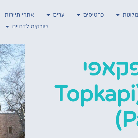
לונות
כרטיסים
ערים
אתרי תיירות
טורקיה לדתיים
פקאפי
באיסטנבול (Topkapi
P