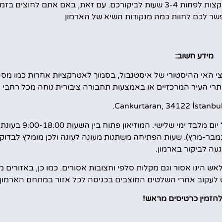
כדי לחקור את חלקי הארמון והתערוכות השונות שבו, מומלץ להקצות לפחות 3-4 שעות לביקורכם. עם זאת, באם את
פשר לכם לחוות כמה מנקודות השיא של הארמון
מידע חשוב:
י האי ההיסטורי של איסטנבול, בסמוך לאטרקציות אחרות כמו מסג
תרי העיר המרכזיים או באמצעות תחבורה ציבורית נוחה מכל רחבי ה
הארמון פתוח למבקרים בכל יום מלבד ימי שלישי. המוזיא
עות 9:00-17:00 בעונת החורף (נובמבר-מרץ). שעות הפתיחה משתנות מעונה לעונה ולכן מומלץ לבד
עה לביקור בארמון.
ש הינו אסור וגם מקלות סלפי וחצובות אסורים. כמו כן, באזורים מס
יש לעקוב אחרי השלטים המוצבים בכניסה לכל אזור במתחם הארמון.
להזמין כרטיסים מראש!