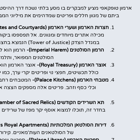
ארמון טופקאפי מציע למבקרים בו מסע בלתי נשכח דרך ההיסט
ביתם של מגוון חללים ופריטים שמדהימים את מיליוני המ
חצרות הארמון ושערי הארמון (Imperial Gates and Courtyards)-
במגדל הצדק (Tower of Justice) הנמצא בחצר השנייה. הסתובבו בין חצרות הארמון וגלו את המונומנטים המרהיבים שבהן.
הרמון הסולטנים (Imperial Harem)-
הרמון הוא למ
הסולטנים המפואר, ותלמד
אוצר הארמון (Royal Treasury)-
אוצר הארמון הוא
כולל תכשיטים, חפצי נוי ופריטים יקרי ערך, כמו יהלום 86 קראט או "פגיון טופקאפי", המעוטר בשלוש אבנים יוק
מטבחי הארמון (Palace Kitchens)-
המטבחים רחבי ה
וכלי כסף וזהב. פריטים אלה מספקים הצצה א
תא השרידים הקודשים (Chamber of Sacred Relics)-
בחדר זה, תוכלו למצוא אוסף יקר מפז של שרידים 
דירות הסולטאן המלכותיות (Sultan's Royal Apartments)-
של הסולטאנים העות'מאניים. קירות 