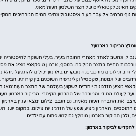
 דופן המכילה אוסף עצום של כתבי יד נדירים, ספרים וקליגרפיה א
ם האינטלקטואליים של חצר השלטון העות'מאני.
ת נוף מרהיב אל עבר העיר איסטנבול ונתיבי המים המרהיבים המקיפ
ומלץ הביקור בארמון?
טנבול, ונחשב לאחד מאתרי החובה בעיר. בעלי תשוקה להיסטוריה י
ורכבות החיים בחצר המלוכה. בנוסף, ארמון טופקאפי מציג את פס
י זהב וגילופים מורכבים. המבקרים בארמון יכולים להתפעל מהאומנ
ים של אמנות, טקסטיל וקליגרפיה השוכנים בין קירותיו. הביקור 
פקאפי מציע הזדמנות ייחודית לשקוע בעולמה של החצר העות'מאנית 
ד לעולם הסודי והמורכב של ההרמון הקיסרי. הביקור בארמון מעני
בו את החברה העות'מאנית. גם חובבי צילום ימצאו עניין בארמון 
התוססים, הארמון מציע שפע של הזדמנויות צילום. במקום ישנן תע
ם, ולכן הביקור בארמון מומלץ גם למשפחות עם ילדים.
להקדיש לביקור בארמון: