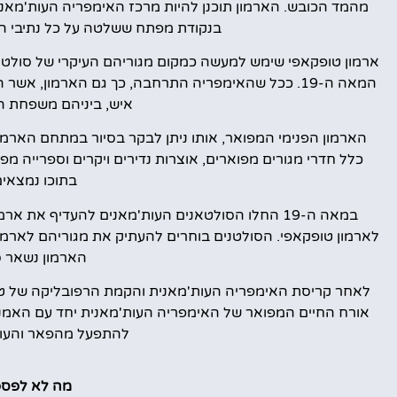
מהמד הכובש. הארמון תוכנן להיות מרכז האימפריה העות'מאנית
בנקודת מפתח ששלטה על כל נתיבי המ
איש, ביניהם משפחת המ
הארמון הפנימי המפואר, אותו ניתן לבקר בסיור במתחם הארמ
כלל חדרי מגורים מפוארים, אוצרות נדירים ויקרים וספרייה 
בתוכו נמצאים
במאה ה-19 החלו הסולטאנים העות'מאנים להעדיף את ארמון דולמבחצ'ה (
לארמון טופקאפי. הסולטנים בוחרים להעתיק את מגוריהם לארמו
הארמון נשאר 
לאחר קריסת האימפריה העות'מאנית והקמת הרפובליקה של טור
אורח החיים המפואר של האימפריה העות'מאנית יחד עם האמנות
להתפעל מהפאר והעוש
מה לא לפספס