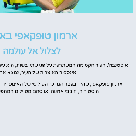
טיסות
ארמון טופקאפי באיסטנבול (ce
מציאת
לצלול אל עולמה 
טיסה זולה?
איסטנבול, העיר הקסומה המשתרעת על פני שתי יבשות, היא עיר ש
לחצו
פה!
אינספור האוצרות של העיר, נמצא אר
ארמון טופקאפי, שהיה בעבר המרכז הפוליטי של האימפריה הע
היסטוריה, חובבי אמנות, או סתם מטיילים המחפש