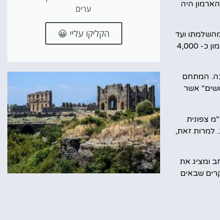
הארמון היה
ערים
הקליקו עליי 😀
עיקרי של סולטנים עות'מאניים וכמוקד השליטה של הסולטנים במשך כ-400 שנה, מהשלמתו ועד
המאה ה-19. ככל שהאימפריה התרחבה, כך גם הארמון, אשר התפתח לקומפלקס רחב ידיים של מבנים וחצרות. בשיאו אכלס הארמון כ- 4,000
בה. המתחם
ושים" אשר
י יותר, הנמצא כ-5 ק"מ צפונית
 למרות זאת,
ב ומציג את
קרים שבאים