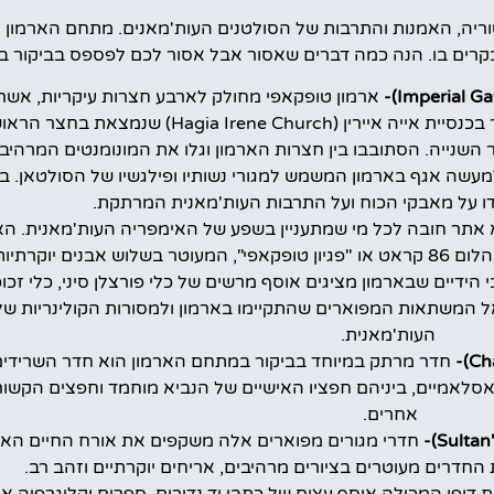
וריה, האמנות והתרבות של הסולטנים העות'מאנים. מתחם הארמון 
בקרים בו. הנה כמה דברים שאסור אבל אסור לכם לפספס בביקור בא
ארמון טופקאפי מחולק לארבע חצרות עיקריות, אשר
מכילה אתרים מיוחדים ומגוונים. אל תפספסו ביקור בכנסיית אייה איירין (ene Church
עשה אגף בארמון המשמש למגורי נשותיו ופילגשיו של הסולטאן. בק
ו על מאבקי הכוח ועל התרבות העות'מאנית המרתקת.
 אתר חובה לכל מי שמתעניין בשפע של האימפריה העות'מאנית. ה
רתיות ענקיות.
ידיים שבארמון מציגים אוסף מרשים של כלי פורצלן סיני, כלי זכו
ל המשתאות המפוארים שהתקיימו בארמון ולמסורות הקולינריות ש
העות'מאנית.
חדר מרתק במיוחד בביקור במתחם הארמון הוא חדר השרידים
אסלאמיים, ביניהם חפציו האישיים של הנביא מוחמד וחפצים הקשור
אחרים.
חדרי מגורים מפוארים אלה משקפים את אורח החיים הא
החדרים מעוטרים בציורים מרהיבים, אריחים יוקרתיים וזהב רב.