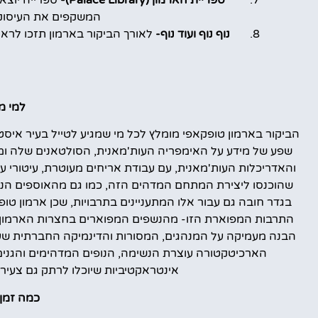
ספריית הארמון (Palace Library)-
ספרייה יוצאת
המשקפים את העיסוקי
נוף נוף ועוד נוף-
לאורך הביקור בארמון תזכו לראו
למי מ
הביקור בארמון טופקאפי מומלץ לכל מי שמגיע לטייל בעיר איס
שפע של מידע על האימפריה העות'מאנית, הסולטאנים שלה ומ
והאדריכלות העות'מאנית, עם עבודת אריחים מעוטרת, עיטורי על
שהוכנסו ליצירת המתחם המדהים הזה, כמו גם מהאוספים הנרחב
בגדר חובה גם עבור אלו המתעניינים בתרבויות, שכן ארמון טו
התרבות המפוארת הזו- מהנשפים המפוארים בחצרות הארמון וע
הבנה מעמיקה על המנהגים, המסורות והדינמיקה החברתית שעיצ
הארכיטקטורה עוצרת הנשימה, הנופים המדהימים והגנים 
אינטראקטיביות שיוכלו לרתק גם צעירי
כמה זמן 