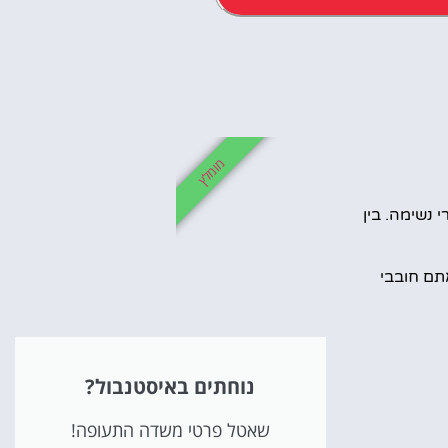
אטרקציו
וסיורים
מומלץ
הפעילויות השוות בי
 נשימה. בין
לחצו פה!
תם חובבי
נוחתים באיסטנבול?
שאטל פרטי משדה התעופה!