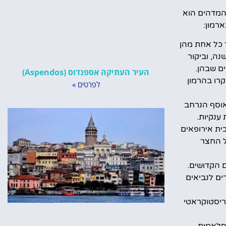
המדהים הוא
רמון:
 כל אחת מהן
Hagia Ir) שנמצאת בחצר הראושנה, וביקור
העיר העתיקה אספנדוס (Aspendos)
רו בהרמון
לפרטים »
אוסף הנרחב
כית אירופאים
ל החצר
 הקדושים.
ים לנביאים
ריסטוקראטי