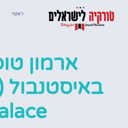
ראשי
מ
ארמון טו
alace)