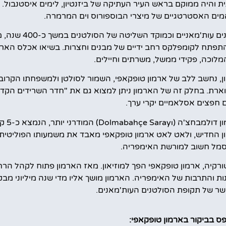
 והיה ממוקם בראש העיר העתיקה של ביזנטיון, לימים איסטנבול. 
ים האסטרטגיים של מיצרי הבוספורוס וים המרמרה.
ארמון טופקאפי שימש למעשה כמקום מגוריהם ה
לוכה, פקידי ממשל, משרתים וחיילים.
ון, נחשב ללב של ארמון טופקאפי, השמור לסולטן ולמשפחתו הקרו
מפוארת. בחלק זה של הארמון ניתן למצוא גם את "חדר השרידים הקד
 חפצים אסלאמיים יקרי ערך.
Dolmabahçe Sarayı)
המודרנ
ן החדיש, ולאט לאט ארמון טופקאפי מאבד את משמעותו הפוליטית.
סמל חשוב למורשת האימפריה.
קיה, ארמון טופקאפי הפך למוזיאון. מאז הארמון פתוח לקהל הרח
 והתרבות של האימפריה. הארמון מושך אליו מדי שנה מיליוני מב
ר של תקופת הסולטנים העות'מאנים.
 בביקור בארמון טופקאפי: