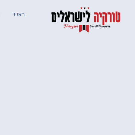
ראשי
מ