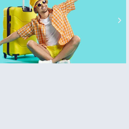
טיסות
מציאת
טיסה זולה?
לחצו
פה!